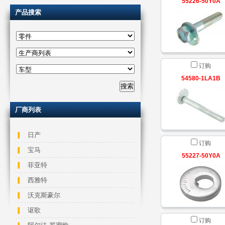
55226-50Y0A
产品搜索
订购
54580-1LA1B
厂商列表
日产
订购
宝马
55227-50Y0A
菲亚特
西雅特
沃克斯豪尔
讴歌
订购